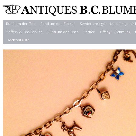
Rund um den Tee
Rund um den Zucker
Serviettenringe
Kellen in jeder
Kaffee- & Tee-Service
Rund um den Fisch
Cartier
Tiffany
Schmuck
Hochzeitsliste