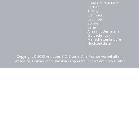
Rund um den Fisch
Cartier
Tiffany
Schmuck
Leuchter
Schalen
Varia
Alles mit Bernstein
Goldschmuck
Manschettenknöpfe
Hochzeitsliste
Copyright © 2013 Antiques B.C. Blume. Alle Rechte vorbehalten.
Webseite, Online-Shop und iPad-App erstellt von Combinio GmbH