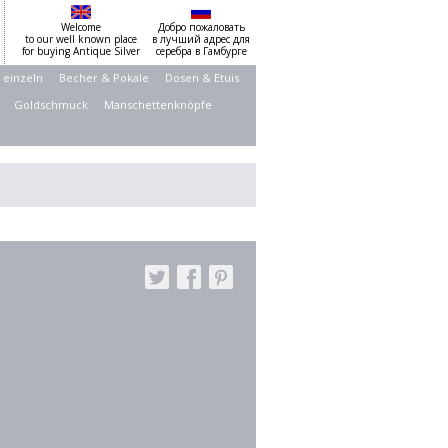
Welcome
Добро пожаловать
to our well known place
в лучший адрес для
for buying Antique Silver
серебра в Гамбурге
 einzeln
Becher & Pokale
Dosen & Etuis
Goldschmuck
Manschettenknöpfe