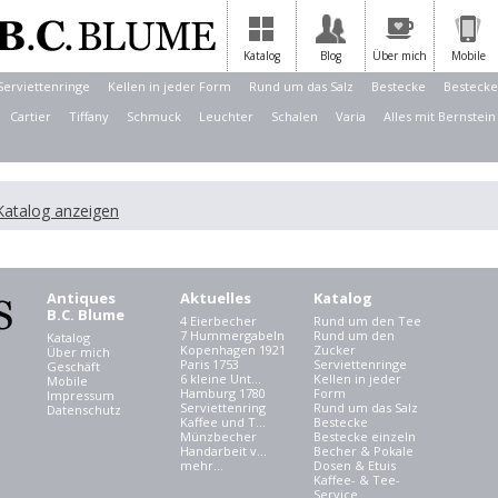
Katalog
Blog
Über mich
Mobile
Serviettenringe
Kellen in jeder Form
Rund um das Salz
Bestecke
Bestecke
Cartier
Tiffany
Schmuck
Leuchter
Schalen
Varia
Alles mit Bernstein
atalog anzeigen
Antiques
Aktuelles
Katalog
B.C. Blume
4 Eierbecher
Rund um den Tee
7 Hummergabeln
Rund um den
Katalog
Kopenhagen 1921
Zucker
Über mich
Paris 1753
Serviettenringe
Geschäft
6 kleine Unt...
Kellen in jeder
Mobile
Hamburg 1780
Form
Impressum
Serviettenring
Rund um das Salz
Datenschutz
Kaffee und T...
Bestecke
Münzbecher
Bestecke einzeln
Handarbeit v...
Becher & Pokale
mehr...
Dosen & Etuis
Kaffee- & Tee-
Service