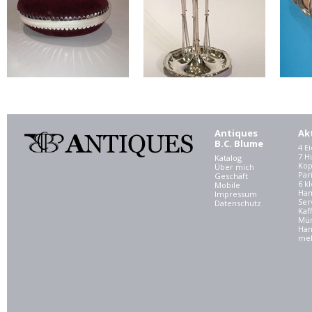
Antiques
Ak
B.C. Blume
4 E
7 
Katalog
Kop
Über mich
Par
Geschäft
6 kl
Mobile
Ham
Impressum
Ser
Datenschutz
Kaf
Mü
Han
meh