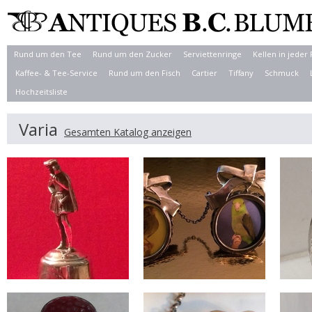
Rund um den Tee
Rund um den Zucker
Serviettenringe
Kellen in jeder
Kaffee- & Tee-Service
Rund um den Fisch
Cartier
Tiffany
Schmuck
Hochzeitsliste
Varia
Gesamten Katalog anzeigen