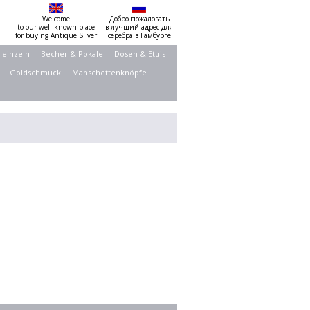
Welcome
Добро пожаловать
to our well known place
в лучший адрес для
for buying Antique Silver
серебра в Гамбурге
 einzeln
Becher & Pokale
Dosen & Etuis
Goldschmuck
Manschettenknöpfe