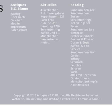
Antiques
Aktuelles
Katalog
B.C. Blume
4 Eierbecher
Rund um den Tee
7 Hummergabeln
Rund um den
Katalog
Kopenhagen 1921
Zucker
Über mich
Paris 1753
Serviettenringe
Geschäft
6 kleine Unt...
Kellen in jeder
Mobile
Hamburg 1780
Form
Impressum
Serviettenring
Rund um das Salz
Datenschutz
Kaffee und T...
Bestecke
Münzbecher
Bestecke einzeln
Handarbeit v...
Becher & Pokale
mehr...
Dosen & Etuis
Kaffee- & Tee-
Service
Rund um den Fisch
Cartier
Tiffany
Schmuck
Leuchter
Schalen
Varia
Alles mit Bernstein
Goldschmuck
Manschettenknöpfe
Hochzeitsliste
Copyright © 2013 Antiques B.C. Blume. Alle Rechte vorbehalten.
Webseite, Online-Shop und iPad-App erstellt von Combinio GmbH