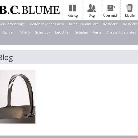
Katalog
Blog
Über mich
Mobile
Serviettenringe
Kellen in jeder Form
Rund um das Salz
Bestecke
Bestecke
Cartier
Tiffany
Schmuck
Leuchter
Schalen
Varia
Alles mit Bernstein
Blog