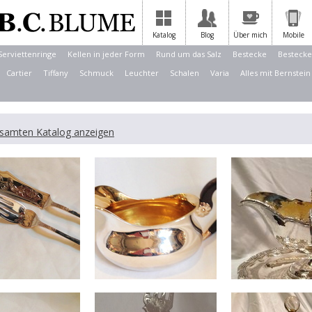
Katalog
Blog
Über mich
Mobile
Serviettenringe
Kellen in jeder Form
Rund um das Salz
Bestecke
Bestecke
Cartier
Tiffany
Schmuck
Leuchter
Schalen
Varia
Alles mit Bernstein
samten Katalog anzeigen