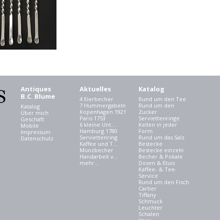
Antiques
Aktuelles
Katalog
B.C. Blume
4 Eierbecher
Rund um den Tee
7 Hummergabeln
Rund um den
Katalog
Kopenhagen 1921
Zucker
Über mich
Paris 1753
Serviettenringe
Geschäft
6 kleine Unt...
Kellen in jeder
Mobile
Hamburg 1780
Form
Impressum
Serviettenring
Rund um das Salz
Datenschutz
Kaffee und T...
Bestecke
Münzbecher
Bestecke einzeln
Handarbeit v...
Becher & Pokale
mehr...
Dosen & Etuis
Kaffee- & Tee-
Service
Rund um den Fisch
Cartier
Tiffany
Schmuck
Leuchter
Schalen