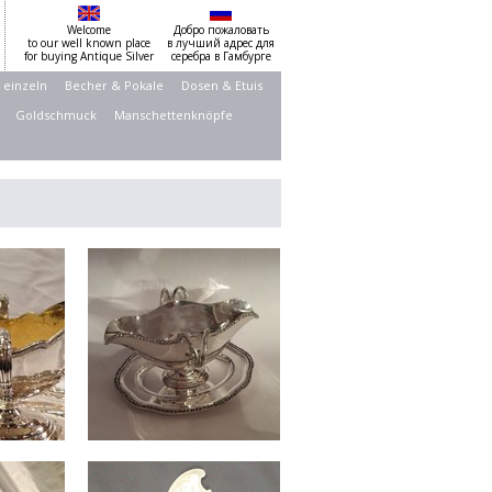
Welcome
Добро пожаловать
to our well known place
в лучший адрес для
for buying Antique Silver
серебра в Гамбурге
 einzeln
Becher & Pokale
Dosen & Etuis
Goldschmuck
Manschettenknöpfe