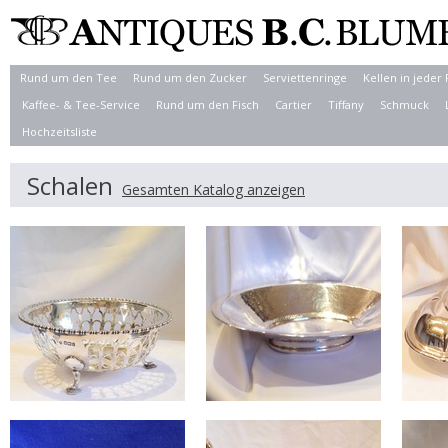
Rund um den Tee
Rund um den Zucker
Serviettenringe
Kellen in jeder
Kaffee- & Tee-Service
Rund um den Fisch
Cartier
Tiffany
Schmuck
Hochzeitsliste
Schalen
Gesamten Katalog anzeigen