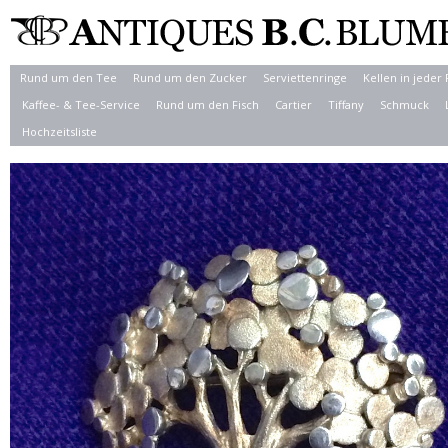
Rund um den Tee
Rund um den Zucker
Serviettenringe
Kellen in jeder
Kaffee- & Tee-Service
Rund um den Fisch
Cartier
Tiffany
Schmuck
Hochzeitsliste