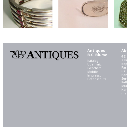
Antiques
Ak
B.C. Blume
4 E
7 
Katalog
Kop
Über mich
Par
Geschäft
6 kl
Mobile
Ham
Impressum
Ser
Datenschutz
Kaf
Mü
Han
meh