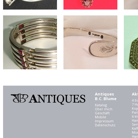
Antiques
Ak
B.C. Blume
4 E
7 
Katalog
Kop
Über mich
Par
Geschäft
6 kl
Mobile
Ham
Impressum
Ser
Datenschutz
Kaf
Mü
Han