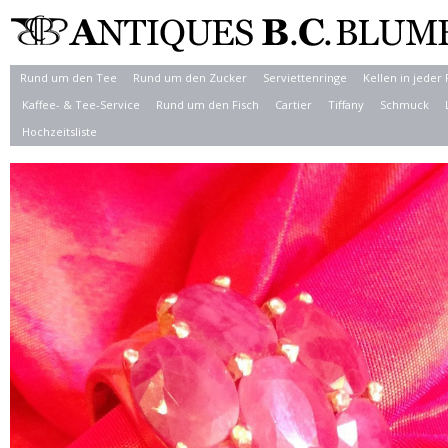
Rund um den Tee
Rund um den Zucker
Serviettenringe
Kellen in jeder
Kaffee- & Tee-Service
Rund um den Fisch
Cartier
Tiffany
Schmuck
Hochzeitsliste