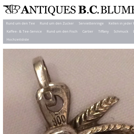
Rund um den Tee
Rund um den Zucker
Serviettenringe
Kellen in jeder
Kaffee- & Tee-Service
Rund um den Fisch
Cartier
Tiffany
Schmuck
Hochzeitsliste