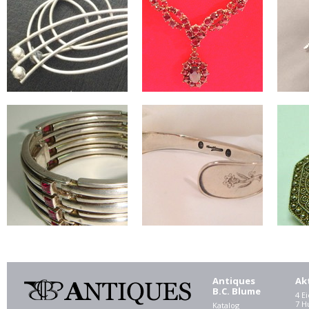
Antiques
Ak
B.C. Blume
4 E
7 
Katalog