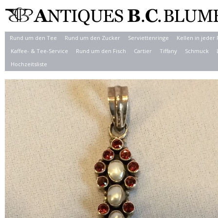
Rund um den Tee
Rund um den Zucker
Serviettenringe
Kellen in jeder
Kaffee- & Tee-Service
Rund um den Fisch
Cartier
Tiffany
Schmuck
Hochzeitsliste