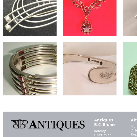
Antiques
Ak
B.C. Blume
4 E
7 
Katalog
Kop
Über mich