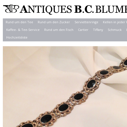
Rund um den Tee
Rund um den Zucker
Serviettenringe
Kellen in jeder
Kaffee- & Tee-Service
Rund um den Fisch
Cartier
Tiffany
Schmuck
Hochzeitsliste