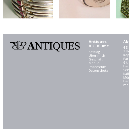
Antiques
Ak
B.C. Blume
4 E
7 
Katalog
Kop
Über mich
Par
Geschäft
6 kl
Mobile
Ham
Impressum
Ser
Datenschutz
Kaf
Mü
Han
meh