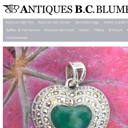
Rund um den Tee
Rund um den Zucker
Serviettenringe
Kellen in jeder
Kaffee- & Tee-Service
Rund um den Fisch
Cartier
Tiffany
Schmuck
Hochzeitsliste