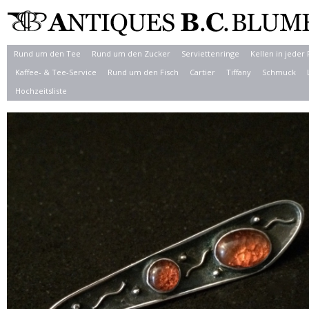
Rund um den Tee
Rund um den Zucker
Serviettenringe
Kellen in jeder
Kaffee- & Tee-Service
Rund um den Fisch
Cartier
Tiffany
Schmuck
Hochzeitsliste