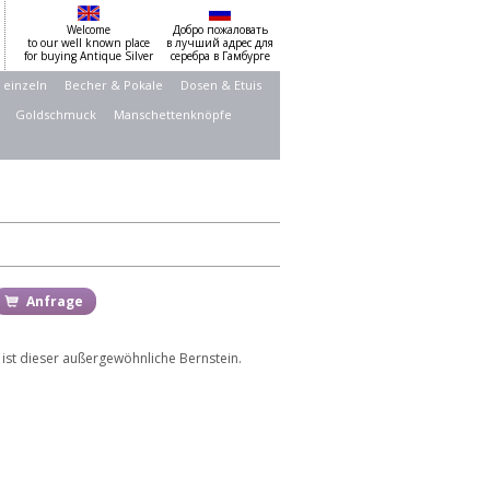
Welcome
Добро пожаловать
to our well known place
в лучший адрес для
for buying Antique Silver
серебра в Гамбурге
 einzeln
Becher & Pokale
Dosen & Etuis
Goldschmuck
Manschettenknöpfe
Anfrage
ist dieser außergewöhnliche Bernstein.