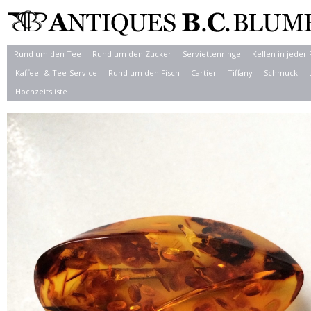
Rund um den Tee
Rund um den Zucker
Serviettenringe
Kellen in jeder
Kaffee- & Tee-Service
Rund um den Fisch
Cartier
Tiffany
Schmuck
Hochzeitsliste